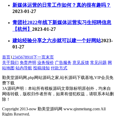
新媒体运营的日常工作如何？真的很有趣吗？
2023-01-27
青团社2022年线下新媒体运营实习生招聘信息
【杭州】
2023-01-27
建站经验分享之六步就可以建一个好网站
2023-
01-27
首页
1
2
3
4
5
6
7
8
9
10
下一页
末页
关于我们
免责声明
业务报价
广告服务
意见反馈
常见问题
网
站地图
站内导航
投稿须知
付款方式
勤美堂源码网,php网站源码之家,站长源码下载基地,VIP会员免
费下载
3A源码声明：本站所有模板源码文章除标明原创外，均来自
网络转载，版权归作者所有，如果有侵犯权益，请联系本站删
除！
Copyright 2013-now 勤美堂源码网 www.qinmeitang.com All
Rights Reserved.