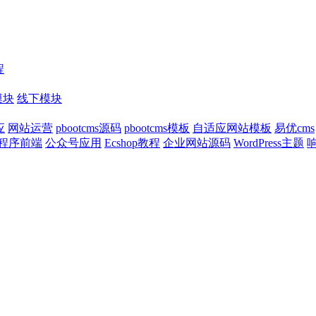
程
模块
线下模块
应
网站运营
pbootcms源码
pbootcms模板
自适应网站模板
易优cms
程序前端
公众号应用
Ecshop教程
企业网站源码
WordPress主题