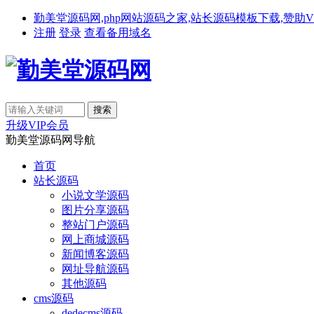
勤美堂源码网,php网站源码之家,站长源码模板下载,赞助VIP免费下载,备
注册
登录
查看备用域名
升级VIP会员
勤美堂源码网导航
首页
站长源码
小说文学源码
图片分享源码
整站门户源码
网上商城源码
新闻博客源码
网址导航源码
其他源码
cms源码
dedecms源码