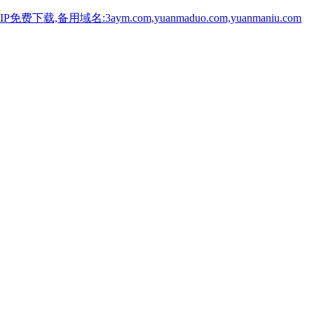
用域名:3aym.com,yuanmaduo.com,yuanmaniu.com