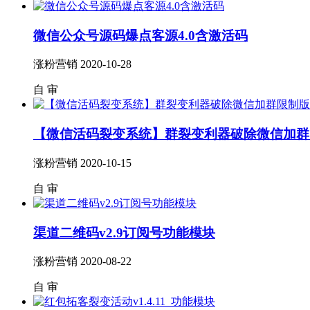
微信公众号源码爆点客源4.0含激活码
涨粉营销
2020-10-28
自
审
【微信活码裂变系统】群裂变利器破除微信加群
涨粉营销
2020-10-15
自
审
渠道二维码v2.9订阅号功能模块
涨粉营销
2020-08-22
自
审