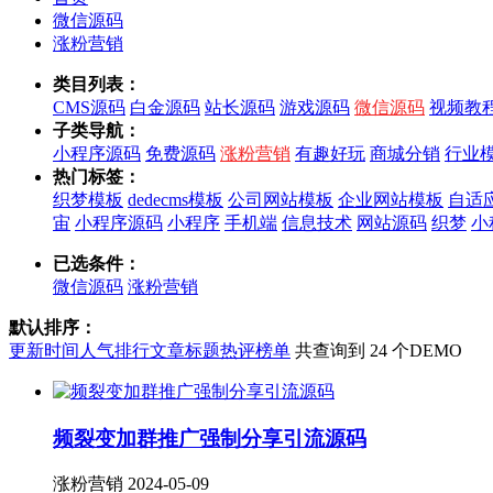
微信源码
涨粉营销
类目列表：
CMS源码
白金源码
站长源码
游戏源码
微信源码
视频教
子类导航：
小程序源码
免费源码
涨粉营销
有趣好玩
商城分销
行业
热门标签：
织梦模板
dedecms模板
公司网站模板
企业网站模板
自适
宙
小程序源码
小程序
手机端
信息技术
网站源码
织梦
小
已选条件：
微信源码
涨粉营销
默认排序：
更新时间
人气排行
文章标题
热评榜单
共查询到 24 个DEMO
频裂变加群推广强制分享引流源码
涨粉营销
2024-05-09