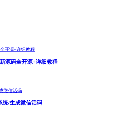
新源码全开源+详细教程
系统/生成微信活码