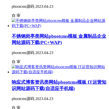
pbootcms源码
2023-04-23
自
审
不锈钢岗亭类网站pbootcms模板 金属制品企业
网站源码下载(PC+WAP)
pbootcms源码
2023-04-23
自
审
响应式博客资讯类网站pbootcms模板 IT运营知
识网站源码下载(自适应手机端)
pbootcms源码
2023-04-23
自
审