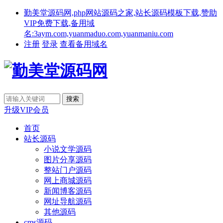
勤美堂源码网,php网站源码之家,站长源码模板下载,赞助
VIP免费下载,备用域
名:3aym.com,yuanmaduo.com,yuanmaniu.com
注册
登录
查看备用域名
升级VIP会员
首页
站长源码
小说文学源码
图片分享源码
整站门户源码
网上商城源码
新闻博客源码
网址导航源码
其他源码
cms源码