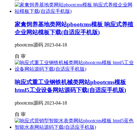
家禽饲养基地类网站pbootcms模板 响应式养殖
企业网站模板下载(自适应手机版)
pbootcms源码
2023-04-18
自
审
响应式重工业钢铁机械类网站pbootcms模板
html5工业设备网站源码下载(自适应手机版)
pbootcms源码
2023-04-18
自
审