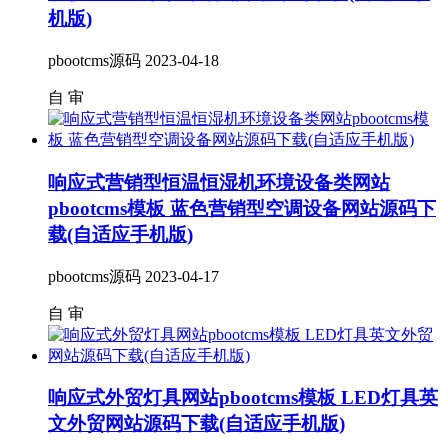
机版)
pbootcms源码
2023-04-18
自
审
响应式营销型恒温恒湿机环境设备类网站
pbootcms模板 蓝色营销型空调设备网站源码下
载(自适应手机版)
pbootcms源码
2023-04-17
自
审
响应式外贸灯具网站pbootcms模板 LED灯具英
文外贸网站源码下载(自适应手机版)