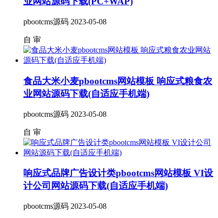
业网站源码下载(PC+WAP)
pbootcms源码
2023-05-08
自
审
食品大米小麦pbootcms网站模板 响应式粮食农
业网站源码下载(自适应手机端)
pbootcms源码
2023-05-08
自
审
响应式品牌广告设计类pbootcms网站模板 VI设
计公司网站源码下载(自适应手机端)
pbootcms源码
2023-05-08