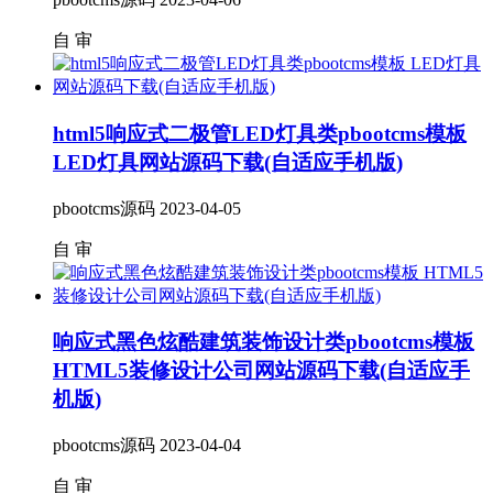
自
审
html5响应式二极管LED灯具类pbootcms模板
LED灯具网站源码下载(自适应手机版)
pbootcms源码
2023-04-05
自
审
响应式黑色炫酷建筑装饰设计类pbootcms模板
HTML5装修设计公司网站源码下载(自适应手
机版)
pbootcms源码
2023-04-04
自
审