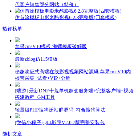
代客户销售部分网站（特价）
仿首涂模板电影米酷影视6.2.8完整版(四套模板)
热评榜单
苹果cmsV10模板-海螺模板破解版
最新zblog仿115模板
秘趣响应式高端在线影视视频网站源码 苹果cmsV10内
核带采集+试看+VIP+分销
[端游] 最新DNF十荒单机超变服务端+完整客户端+视频
搭建教程+GM工具
轻量级PHP搜狗泛站群源码_符合搜狗算法
[微信小程序]sg电影院V2.0.7版完整安装包
随机文章