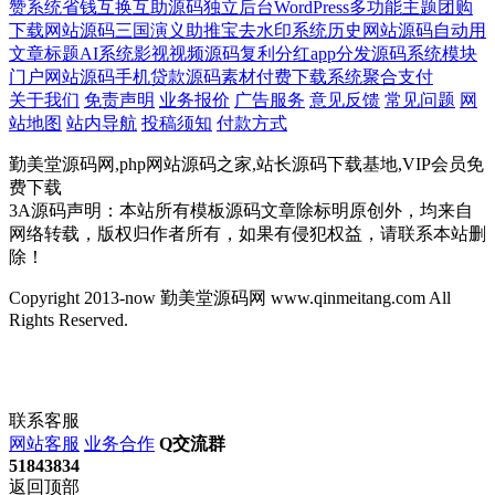
赞系统
省钱
互换互助源码
独立后台
WordPress多功能主题
团购
下载网站源码
三国演义
助推宝
去水印系统
历史网站源码
自动用
文章标题
AI系统
影视视频源码
复利分红
app分发源码
系统模块
门户网站源码
手机贷款源码
素材付费下载系统
聚合支付
关于我们
免责声明
业务报价
广告服务
意见反馈
常见问题
网
站地图
站内导航
投稿须知
付款方式
勤美堂源码网,php网站源码之家,站长源码下载基地,VIP会员免
费下载
3A源码声明：本站所有模板源码文章除标明原创外，均来自
网络转载，版权归作者所有，如果有侵犯权益，请联系本站删
除！
Copyright 2013-now 勤美堂源码网 www.qinmeitang.com All
Rights Reserved.
联系客服
网站客服
业务合作
Q交流群
51843834
返回顶部