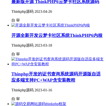
最新版开源 ThinkPHP6云梦卡社区系统源码
Thinkphp源码
2023-04-26
自
审
开源全新开发云梦卡社区系统ThinkPHP6内核
Thinkphp源码
2023-03-18
自
审
Thinphp开发的证书查询系统源码开源版自适
应多端支持PC+WAP含安装教程
Thinkphp源码
2023-01-16
自
审