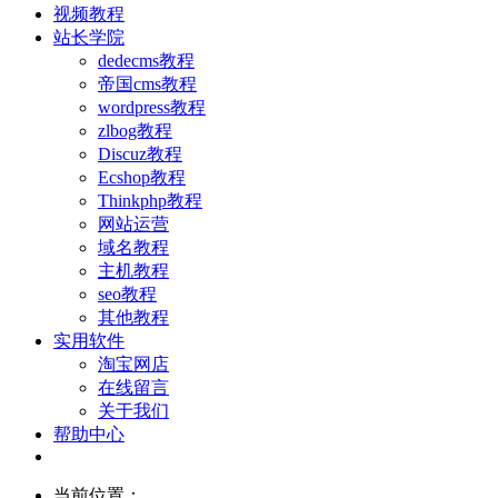
视频教程
站长学院
dedecms教程
帝国cms教程
wordpress教程
zlbog教程
Discuz教程
Ecshop教程
Thinkphp教程
网站运营
域名教程
主机教程
seo教程
其他教程
实用软件
淘宝网店
在线留言
关于我们
帮助中心
当前位置：