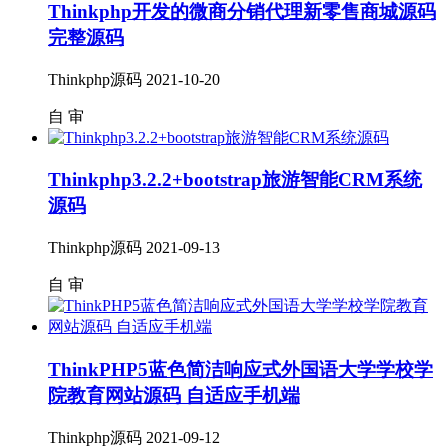
Thinkphp开发的微商分销代理新零售商城源码
完整源码
Thinkphp源码
2021-10-20
自
审
Thinkphp3.2.2+bootstrap旅游智能CRM系统
源码
Thinkphp源码
2021-09-13
自
审
ThinkPHP5蓝色简洁响应式外国语大学学校学
院教育网站源码 自适应手机端
Thinkphp源码
2021-09-12