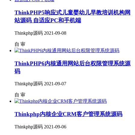
ThinkPHP5响应式儿童婴幼儿早教培训机构网
站源码 自适应PC和手机端
Thinkphp源码
2021-09-08
自
审
ThinkPHP6内核通用网站后台权限管理系统源
码
Thinkphp源码
2021-09-07
自
审
Thinkphp内核企业CRM客户管理系统源码
Thinkphp源码
2021-09-06