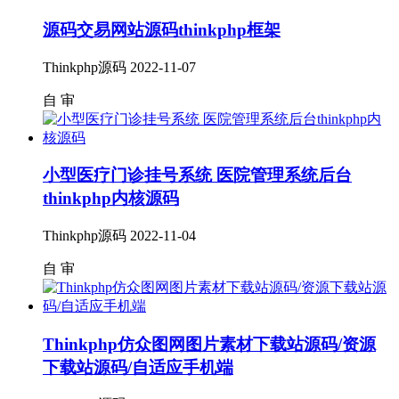
源码交易网站源码thinkphp框架
Thinkphp源码
2022-11-07
自
审
小型医疗门诊挂号系统 医院管理系统后台
thinkphp内核源码
Thinkphp源码
2022-11-04
自
审
Thinkphp仿众图网图片素材下载站源码/资源
下载站源码/自适应手机端