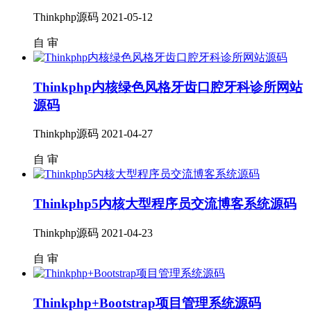
Thinkphp源码
2021-05-12
自
审
Thinkphp内核绿色风格牙齿口腔牙科诊所网站
源码
Thinkphp源码
2021-04-27
自
审
Thinkphp5内核大型程序员交流博客系统源码
Thinkphp源码
2021-04-23
自
审
Thinkphp+Bootstrap项目管理系统源码