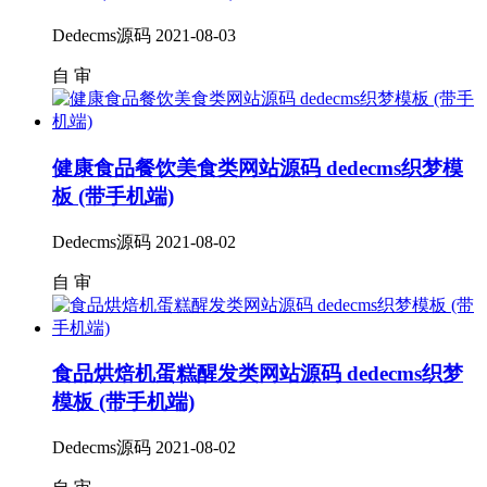
Dedecms源码
2021-08-03
自
审
健康食品餐饮美食类网站源码 dedecms织梦模
板 (带手机端)
Dedecms源码
2021-08-02
自
审
食品烘焙机蛋糕醒发类网站源码 dedecms织梦
模板 (带手机端)
Dedecms源码
2021-08-02