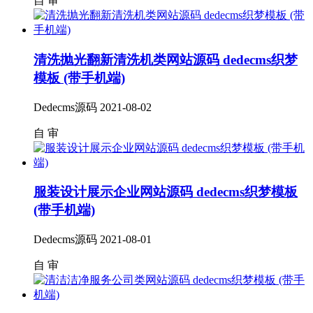
自
审
清洗抛光翻新清洗机类网站源码 dedecms织梦
模板 (带手机端)
Dedecms源码
2021-08-02
自
审
服装设计展示企业网站源码 dedecms织梦模板
(带手机端)
Dedecms源码
2021-08-01
自
审