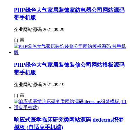
PHP绿色大气家居装饰家纺电器公司网站源码
带手机版
企业网站源码
2021-09-29
自
审
PHP绿色大气家居装饰装修公司网站模板源码
带手机版
企业网站源码
2021-09-19
自
审
响应式医学临床研究类网站源码 dedecms织梦
模板 (自适应手机端)