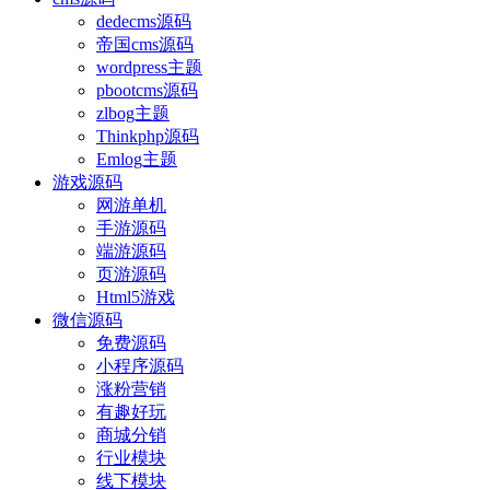
dedecms源码
帝国cms源码
wordpress主题
pbootcms源码
zlbog主题
Thinkphp源码
Emlog主题
游戏源码
网游单机
手游源码
端游源码
页游源码
Html5游戏
微信源码
免费源码
小程序源码
涨粉营销
有趣好玩
商城分销
行业模块
线下模块