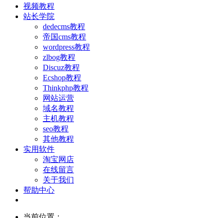
视频教程
站长学院
dedecms教程
帝国cms教程
wordpress教程
zlbog教程
Discuz教程
Ecshop教程
Thinkphp教程
网站运营
域名教程
主机教程
seo教程
其他教程
实用软件
淘宝网店
在线留言
关于我们
帮助中心
当前位置：