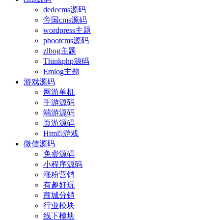
dedecms源码
帝国cms源码
wordpress主题
pbootcms源码
zlbog主题
Thinkphp源码
Emlog主题
游戏源码
网游单机
手游源码
端游源码
页游源码
Html5游戏
微信源码
免费源码
小程序源码
涨粉营销
有趣好玩
商城分销
行业模块
线下模块