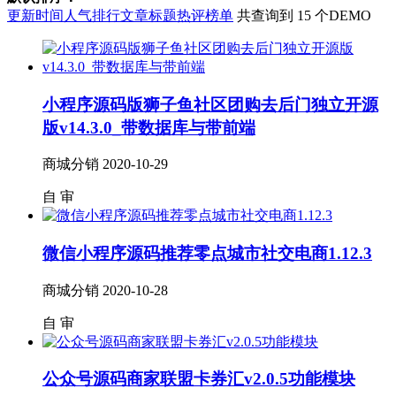
更新时间
人气排行
文章标题
热评榜单
共查询到 15 个DEMO
小程序源码版狮子鱼社区团购去后门独立开源
版v14.3.0_带数据库与带前端
商城分销
2020-10-29
自
审
微信小程序源码推荐零点城市社交电商1.12.3
商城分销
2020-10-28
自
审
公众号源码商家联盟卡券汇v2.0.5功能模块