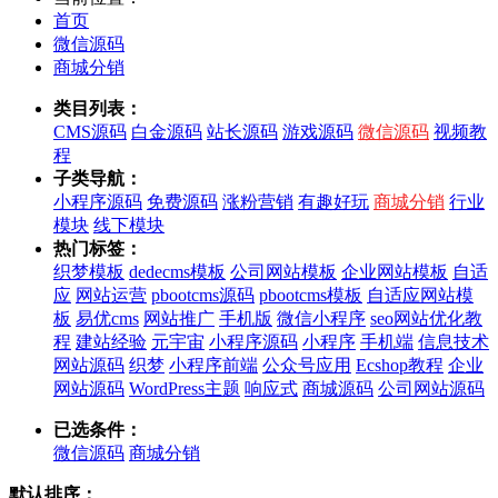
首页
微信源码
商城分销
类目列表：
CMS源码
白金源码
站长源码
游戏源码
微信源码
视频教
程
子类导航：
小程序源码
免费源码
涨粉营销
有趣好玩
商城分销
行业
模块
线下模块
热门标签：
织梦模板
dedecms模板
公司网站模板
企业网站模板
自适
应
网站运营
pbootcms源码
pbootcms模板
自适应网站模
板
易优cms
网站推广
手机版
微信小程序
seo网站优化教
程
建站经验
元宇宙
小程序源码
小程序
手机端
信息技术
网站源码
织梦
小程序前端
公众号应用
Ecshop教程
企业
网站源码
WordPress主题
响应式
商城源码
公司网站源码
已选条件：
微信源码
商城分销
默认排序：